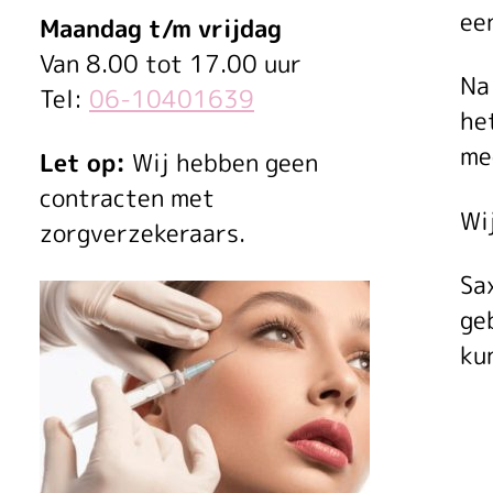
ee
Maandag t/m vrijdag
Van 8.00 tot 17.00 uur
Na
Tel:
06-10401639
he
me
Let op:
Wij hebben geen
contracten met
Wi
zorgverzekeraars.
Sa
ge
ku