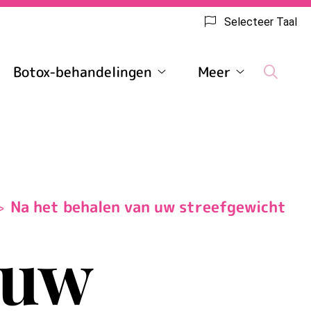
Selecteer Taal
Botox-behandelingen
Meer
chtverlies
Botox-
Meer
menu
behandelingen
submenu
submenu
Na het behalen van uw streefgewicht
 uw