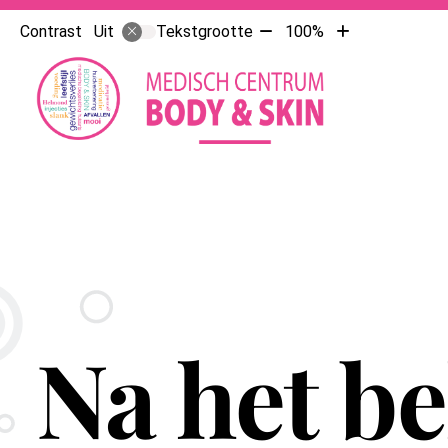
Tekst
Tekst
Contrast
Tekstgrootte
100%
Uit
verkleinen
vergroten
Hoofdme
met
met
10%
10%
Na het b