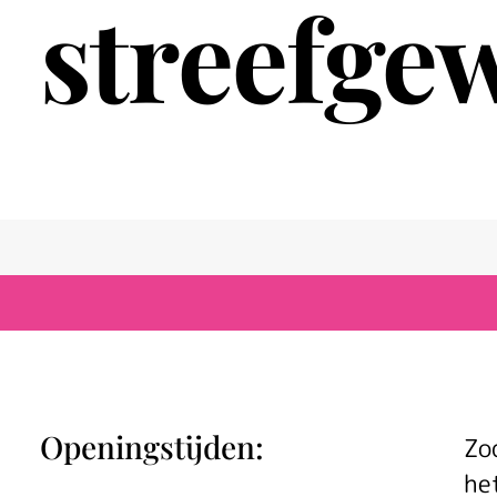
streefge
Openingstijden:
Zo
he